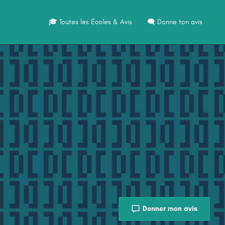
🎓 Toutes les Écoles & Avis
🗨️ Donne ton avis
Donner mon avis