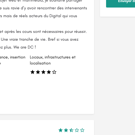
ojet web et multimédia, je souhaite partager
Envoyer 
suis ravie d’y avoir rencontrer des intervenants
rs mais de réels acteurs du Digital qui vous
.
et après les cours sont nécessaires pour réussir.
 Une vraie tranche de vie. Bref si vous avez
ez plus. We are DC !
ance, insertion
Locaux, infrastructures et
e
localisation