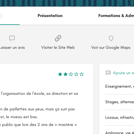
Présentation
Formations & Adm
Laisser un avis
Visiter le Site Web
Voir sur Google Maps
chat
Ajoute un a
Enseignement, c
l’organisation de l’école, sa direction et sa
Stages, alternan
n de paillettes aux yeux, mais ça suit pas
t, le niveau est bas.
Locaux, infrastr
le public que lors des 2 ans de « mastère »
Ambiance, vie é