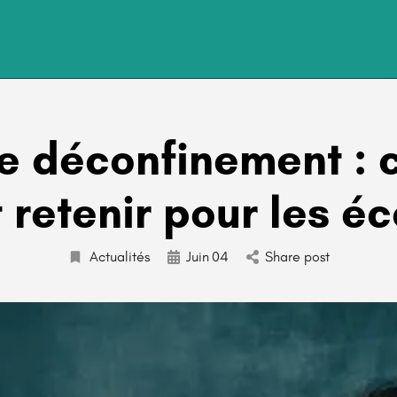
e déconfinement : c
 retenir pour les é
Actualités
Juin
04
Share post