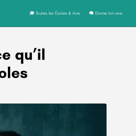
🎓 Toutes les Écoles & Avis
🗨️ Donne ton avis
e qu’il
coles