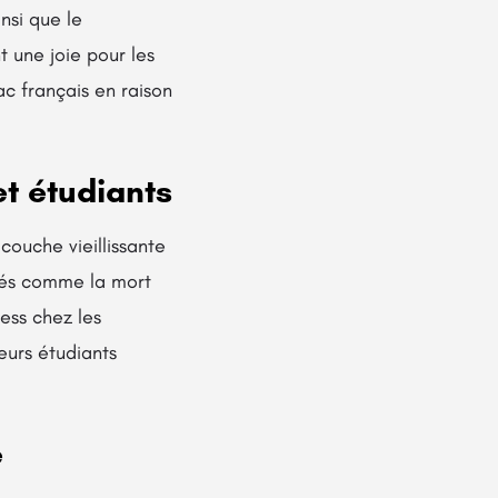
nsi que le
 une joie pour les
ac français en raison
et étudiants
ouche vieillissante
ltés comme la mort
ess chez les
eurs étudiants
e