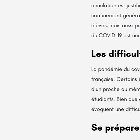
annulation est justi
confinement général
élèves, mais aussi p
du COVID-19 est une
Les difficu
La pandémie du covi
française. Certains 
d’un proche ou même
étudiants. Bien que 
évoquent une difficu
Se préparer